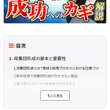
目次
母集団形成の基本と重要性
母集団形成とは？意味と採用プロセスにおける位置づけ
新卒採用で母集団形成が欠かせない理由
量と質のバランスが採用成功を左右する
新卒採用の母集団形成を成功させる計画の立
もっと見る
て方｜目標数の決め方と逆算設計