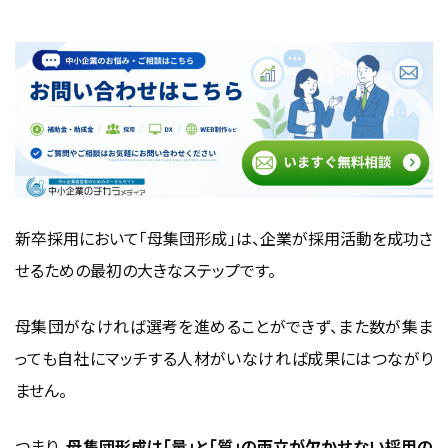
採用人数から必要な母集団数を逆算して考える
チャネルごとに目標数と歩留まりを分けて設計する
就活スケジュールに合わせて母集団形成の時期を前倒し
で組む
新卒採用における母集団形成の課題
学生の多様化と応募経路の分散
早期化・長期化する就活スケジュールへの対応
新卒採用
において「
母集団形成
」は、企業が採用活動を成功さ
母集団は集まったが質が伴わないケース
せるための最初の大きなステップです。
母集団形成の具体的な手法
合同説明会・学内イベントでの学生接点
母集団がなければ選考を進めることができず、また数が集ま
求人媒体・スカウトサービス（逆求人型）の活用
っても自社にマッチする人材がいなければ成果にはつながり
インターンシップによる早期接点の強化
ません。
SNS・オウンドメディアを活用した情報発信
つまり、
母集団形成
は「量」と「質」の両立が欠かせない採用の