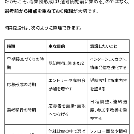
だからこそ、母集団形成は「選考開始前に集める」のではなく、
選考前から接点を重ねておく発想
が大切です。
時期設計は、次のように整理できます。
時期
主な目的
意識したいこと
早期接点づくりの時
インターン、スカウト、
認知獲得、興味喚起
期
情報発信を強化する
エントリーや説明会
導線設計と訴求内容
応募形成の時期
参加を増やす
を整える
日程調整、連絡速
応募者を面接・面談
選考移行の時期
度、参加率改善を重
へつなげる
視する
他社比較の中で選ば
フォロー面談や情報