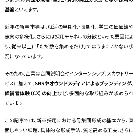
母集団の質を高めるための工夫
基盤
といえます。
ターゲット人材を明確化する採用ペルソナ設計
自社独自の魅力を打ち出す採用ブランディング
近年の新卒市場は、就活の早期化・長期化、学生の価値観や
候補者体験（CX）を高める説明会・面接設計
志向の多様化、さらには採用チャネルの分散といった要因によ
母集団形成の成果を測る指標と改善方法
り、従来以上に「ただ数を集めるだけ」ではうまくいかない状
況になっています。
エントリー数・説明会参加率・選考通過率の分析
質的評価（志望度・適性検査結果など）の活用
そのため、企業は合同説明会やインターンシップ、スカウトサー
データに基づく母集団形成のPDCAサイクル
ビスに加えて、
SNSやオウンドメディアによるブランディング、
母集団形成を左右する「候補者体験（CX）」の重要性
候補者体験（CX）の向上
など、多面的な取り組みが求められ
説明会や面接での体験が学生の志望度を決める
ています。
エントリー前から始まる「情報接触体験」の最適化
SNS・口コミが採用ブランドに与える影響
この記事では、
新卒採用
における
母集団形成
の基本から、直
まとめ｜母集団形成は「数」から「質」への戦略
面しやすい課題、具体的な形成手法、質を高める工夫、さらに