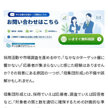
なぜ母集団形成が重要なのか？採用・調査に共通する役
割と影響
プロセスのどこに位置する？適切なタイミングと設計の考
え方
ターゲット設定・サンプリングの基本とその精度がもたらす
効果
母集団形成の成否が与えるインパクトとは？成功・失敗の
採用活動や市場調査を進める中で、「なかなかターゲット層に
実例から学ぶ
響かない」「応募者が集まらない」と感じた経験はありません
よくある課題とその解決法：曖昧な設計・偏り・再現性の低
か？その背景にある原因の一つが、「母集団形成」の不備や誤
下を防ぐには
解かもしれません。
良い人材を引き寄せる母集団形成が企業にも
たらすメリット
母集団形成とは、採用でいえば応募者、調査でいえば回答者
など、「対象者の質と数を適切に確保するための計画的な準
採用の質が変わる！即戦力となる人材とのマッチ率を向上