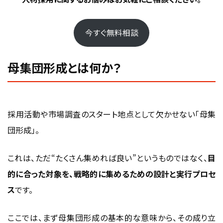
ネットワーキングのテクニック
フォローアップの重要性
今すぐ無料相談
採用の母集団形成を増やすには？新卒採用で
母集団形成とは何か？
押さえたい方法と見直しポイント
母集団形成を増やすにはターゲットに合う採用チャネルを
見直す
採用活動や市場調査のスタート地点として欠かせない「母集
新卒採用の母集団形成は認知拡大と志望度づくりを分け
団形成」。
て考える
応募数だけでなく説明会参加率や選考移行率も見て改善
これは、ただ“たくさん集めれば良い”というものではなく、
目
する
的に合った対象を、戦略的に集めるための設計と実行プロセ
新卒採用と中途採用で母集団形成はどう変わ
ス
です。
る？
新卒採用は認知拡大と志望度の醸成を前提に設計する
ここでは、まず母集団形成の基本的な意味から、その成り立