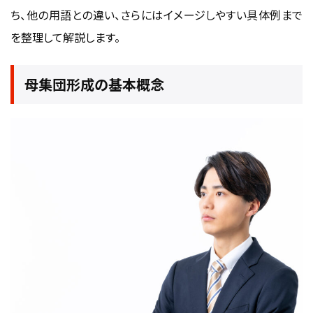
中途採用は要件の明確化と選考スピードを重視する
ち、他の用語との違い、さらにはイメージしやすい具体例まで
採用区分ごとに有効なチャネルと見るべき指標は異なる
を整理して解説します。
採用マーケティング戦略としての母集団形成
母集団形成の基本概念
採用サイトのSEOと応募者動線の最適化
採用チャネル別の集客戦略と効果比較
データ分析による母集団形成評価と改善
KPI（応募質・応募量）の設計と測定
PDCAサイクルの実装と分析ツール
成功する母集団形成のポイント
持続可能な母集団形成戦略
多様性とインクルージョンの強化
データ駆動型アプローチ
チーム全体の協力体制