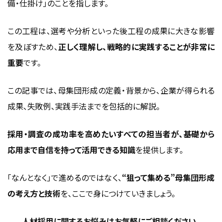
させる
備・仕掛け」のことを指します。
無駄な工数を削減し、選考プロセスがスムーズに進む
この工程は、選考や分析といった後工程の成果に大きな影響
定着率アップで離職コストを抑える組織づくりに貢献
を及ぼすため、
正しく理解し、戦略的に実践することが非常に
失敗しないために知っておくべき母集団形成の
重要
です。
落とし穴
応募は来るのに決まらない…原因は「ターゲットの曖昧
この記事では、母集団形成の定義・背景から、企業が得られる
さ」かも？
成果、失敗例、実践手法までを包括的に解説。
人事部だけでは限界がある？社内全体で人材獲得に取り
組もう
採用・調査の成功率を高めたいすべての担当者が、基礎から
やりっぱなしは危険！採用活動は必ず検証と改善が命
応用まで自信を持って活用できる知識
を提供します。
母集団形成の実践方法
「なんとなく」で進めるのではなく、
“狙って集める”母集団形成
初期段階での計画
の考え方と技術
を、ここで身につけていきましょう。
母集団形成のためのツール紹介
ソーシャルメディアの活用
人材採用に関するお悩みはお気軽にご相談ください。