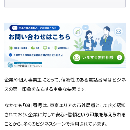
固定電話回線で取得する場合の流れ
クラウドPBXサービスで取得する方法
スマホ・アプリで使える03番号のサービスとは？
03番号は引き継げる？｜番号ポータビリティ
と“引っ越し時の注意点”を先に潰す
今の03番号をそのまま使う方法（番号ポータビリティの前
提条件）
移転しても03を維持できる？（ロケーションポータビリティ
企業や個人事業主にとって、信頼性のある電話番号はビジネ
の考え方）
スの第一印象を左右する重要な要素です。
手続きで失敗しがちなポイント（切替タイミング／一時不
通／社内周知）
なかでも
「03」番号
は、東京エリアの市外局番として広く認知
03番号付き電話サービスの比較と選び方
されており、企業に対して安心・信頼
という印象を与えられる
03番号が取得できるサービスの費用や特徴を比較
ことから、多くのビジネスシーンで活用されています。
法人利用に適したプランの見極め方