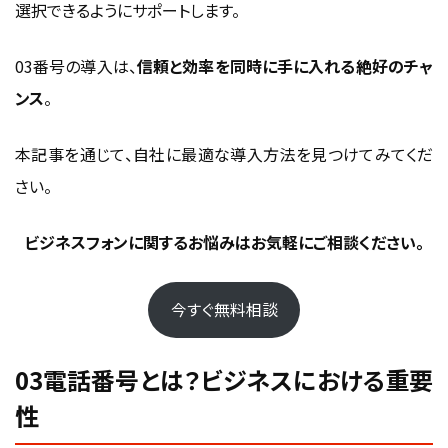
03番号×クラウド連携で実現するDX活用アイ
選択できるようにサポートします。
デア
03番号の導入は、
信頼と効率を同時に手に入れる絶好のチャ
CRM・MAツールと連携し顧客対応を自動化
ンス
。
通話ログをBIダッシュボードで可視化し営業改善
Slack／Teams通知でリモートワークの即応性を強化
本記事を通じて、自社に最適な導入方法を見つけてみてくだ
まとめ｜03電話番号は信頼と効率の両立に最
さい。
適
ビジネスフォンに関するお悩みはお気軽にご相談ください。
選び方と利用目的を整理して導入すれば効果的
03番号を簡単に取得できるクラウドPBXならモバビジが
今すぐ無料相談
おすすめ
03電話番号とは？ビジネスにおける重要
性