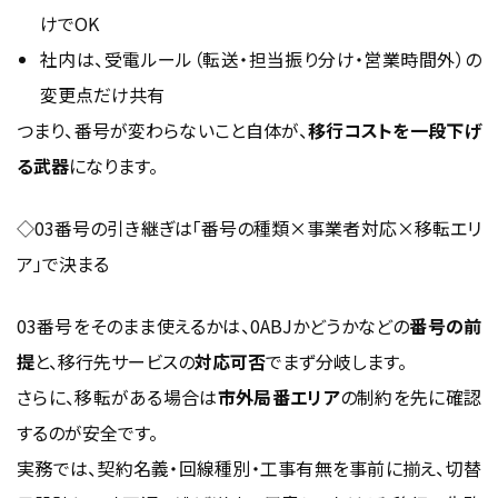
けでOK
社内は、受電ルール（転送・担当振り分け・営業時間外）の
変更点だけ共有
つまり、番号が変わらないこと自体が、
移行コストを一段下げ
る武器
になります。
◇03番号の引き継ぎは「番号の種類×事業者対応×移転エリ
ア」で決まる
03番号をそのまま使えるかは、0ABJかどうかなどの
番号の前
提
と、移行先サービスの
対応可否
でまず分岐します。
さらに、移転がある場合は
市外局番エリア
の制約を先に確認
するのが安全です。
実務では、契約名義・回線種別・工事有無を事前に揃え、切替