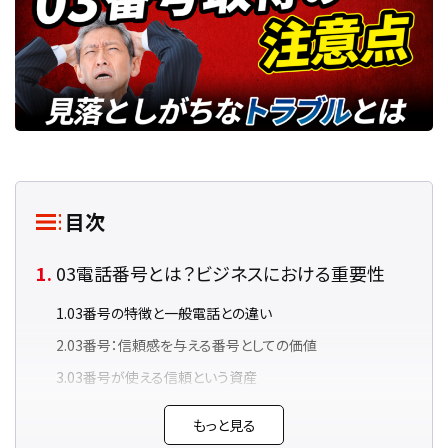
目次
03電話番号とは？ビジネスにおける重要性
03番号の特徴と一般電話との違い
03番号：信頼感を与える番号としての価値
03番号が使える信頼という資産
03電話番号の取得方法と手順
もっと見る