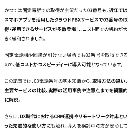
03電話番号の活用メリットと注意点
かつては固定電話での取得が主流だった03番号も、
近年では
スマホアプリを活用したクラウドPBXサービスで03番号の取
03番号は信頼性を演出できる
得・運用できるサービスが多数登場
し、コスト面での制約が大
名刺やホームページに記載する心理的効果
きく緩和されました。
緊急時や営業時間外の転送・留守電活用法
03番号の活用で信頼感アップ
固定電話機や回線が引けない場所でも03番号を取得できる
導入時によくある質問と解決策【FAQ】
ので、
低コストかつスピーディーに導入可能
となっています。
複数人で共有する場合の運用は？
この記事では、03電話番号の基本知識から、
取得方法の違い、
現在の番号から03番号に切り替えるには？
主要サービスの比較、実際の活用事例や注意点までを網羅的
業種別・03番号の活用事例紹介
に解説
。
新設法人・フリーランス・個人事業主が信頼感を得るケー
ス
さらに、
DX時代におけるCRM連携やリモートワーク対応とい
プライバシー保護活用事例
った先進的な使い方
にも触れ、導入を検討中の方が安心して