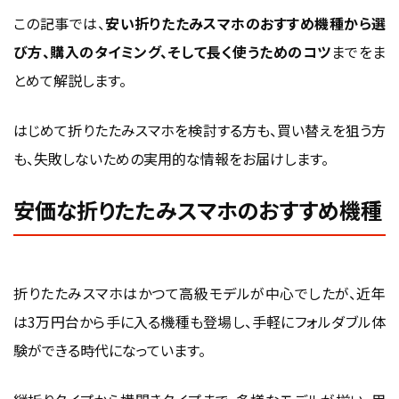
Pro Fold の値下がり期待）
この記事では、
安い折りたたみスマホのおすすめ機種から選
セールやキャリアの返却プラン・割引活用
び方、購入のタイミング、そして長く使うためのコツ
までをま
中古市場や整備済品の活用も選択肢
とめて解説します。
格安・激安で折りたたみスマホを探すときの現
はじめて折りたたみスマホを検討する方も、買い替えを狙う方
実的な選び方
も、失敗しないための実用的な情報をお届けします。
新品で安く買いやすい価格帯の目安
型落ち・FEモデル・中古整備品の違い
安価な折りたたみスマホのおすすめ機種
Samsungの折りたたみスマホを安く狙うときのチェックポ
イント
安い折りたたみスマホを長く快適に使うための
折りたたみスマホはかつて高級モデルが中心でしたが、近年
コツ
は3万円台から手に入る機種も登場し、手軽にフォルダブル体
験ができる時代になっています。
ヒンジの寿命を延ばす開閉の仕方
画面の折り目を目立たなくする操作習慣