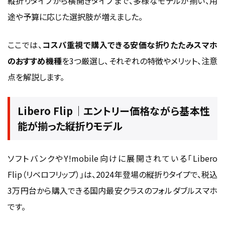
縦折りタイプから横開きタイプまで、多様なモデルが揃い、用
バッテリー劣化を防ぐ充電ルール
途や予算に応じた選択肢が増えました。
ケース・保護フィルム選びで耐久性を強化
まとめ｜安くても満足できる折りたたみスマホ
ここでは、
コスパ重視で購入できる安価な折りたたみスマホ
は選び方次第
のおすすめ機種
を3つ厳選し、それぞれの特徴やメリット、注意
点を解説します。
Libero Flip｜エントリー価格ながら基本性
能が揃った縦折りモデル
ソフトバンクやY!mobile向けに展開されている「Libero
Flip（リベロフリップ）」は、2024年登場の縦折りタイプで、税込
3万円台から購入できる国内最安クラスのフォルダブルスマホ
です。