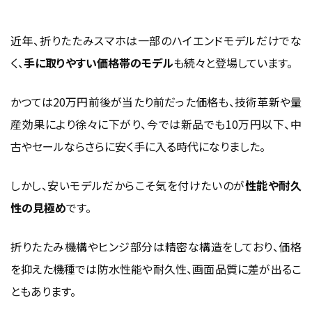
量産効果と技術革新によるコスト低減
近年、折りたたみスマホは一部のハイエンドモデルだけでな
新モデル投入に伴う旧モデルの値下げ傾向
く、
手に取りやすい価格帯のモデル
も続々と登場しています。
手に取りやすい価格帯の「FEモデル」の発売（例：Galaxy Z
Flip 7 FE）
かつては20万円前後が当たり前だった価格も、技術革新や量
安いモデルを選ぶ際の押さえるべきチェックポ
産効果により徐々に下がり、今では新品でも10万円以下、中
イント
古やセールならさらに安く手に入る時代になりました。
縦折り（フリップ型）と横折り（フォールド型）の違いとコスト
への影響
しかし、安いモデルだからこそ気を付けたいのが
性能や耐久
重量や携帯性、画面サイズとのバランス
性の見極め
です。
耐久性／防水性など基本機能の確認（価格を抑えると劣
折りたたみ機構やヒンジ部分は精密な構造をしており、価格
るポイントも）
を抑えた機種では防水性能や耐久性、画面品質に差が出るこ
安い折りたたみスマホを賢く購入する方法
ともあります。
旧モデルの価格が下がるタイミングを狙う（例：Pixel 9