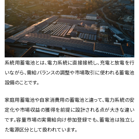
がりやすい
これからの系統用蓄電池ビジネスは運用最適化の差が利
益差になりやすい
まとめ｜系統用蓄電池ビジネスは「市場理解」
と「運用力」で事業性が決まりやすい
系統用蓄電池とは、電力系統に直接接続し、充電と放電を行
いながら、需給バランスの調整や市場取引に使われる蓄電池
設備のことです。
家庭用蓄電池や自家消費用の蓄電池と違って、電力系統の安
定化や市場収益の獲得を前提に設計される点が大きな違い
です。容量市場の実需給向け参加登録でも、蓄電池は独立し
た電源区分として扱われています。