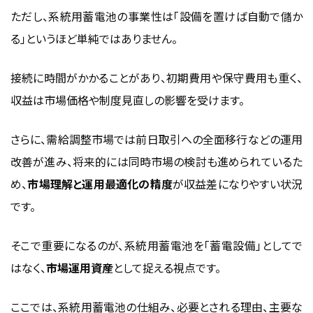
容量市場で供給力価値に対する対価を得る
ただし、系統用蓄電池の事業性は「設備を置けば自動で儲か
複数市場を組み合わせて収益最大化を目指すのが基本に
る」というほど単純ではありません。
なる
系統用蓄電池の収益化は3市場をどう配分するかで差が
接続に時間がかかることがあり、初期費用や保守費用も重く、
出やすい
収益は市場価格や制度見直しの影響を受けます。
系統用蓄電池事業に参入するメリット
さらに、需給調整市場では前日取引への全面移行などの運用
電力市場への参加によって収益機会を持てる
改善が進み、将来的には同時市場の検討も進められているた
再エネ拡大や電力需給安定化に貢献できる
め、
市場理解と運用最適化の精度
が収益差になりやすい状況
補助金や制度整備が導入を後押ししている
です。
再エネ併設や単独設置など事業形態の選択肢がある
系統用蓄電池は収益機会と社会的必要性を両立しやすい
そこで重要になるのが、系統用蓄電池を「蓄電設備」としてで
事業
はなく、
市場運用資産
として捉える視点です。
系統用蓄電池事業に参入するうえでの注意点
ここでは、系統用蓄電池の仕組み、必要とされる理由、主要な
系統への接続に時間がかかる場合がある