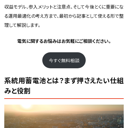
収益モデル、参入メリットと注意点、そして今後とくに重要にな
初期費用やメンテナンス費用の負担が大きい
る運用最適化の考え方まで、最初から記事として使える形で整
市場価格や制度変更の影響で収益予測が難しい
理して解説します。
運用体制やアグリゲーター選びで収益性が変わりやすい
系統用蓄電池事業は接続・費用・制度・運用まで含めて設
電気に関するお悩みはお気軽にご相談ください。
計する必要がある
これからの系統用蓄電池ビジネスは「市場の
今すぐ無料相談
足し算」ではなく運用最適化が収益差を生みやす
い
系統用蓄電池とは？まず押さえたい仕組
卸市場・需給調整市場・容量市場は同時に満額を取りにく
みと役割
い
価格予測と充放電計画の精度で収益性が変わりやすい
補助金や長期収益制度を踏まえた事業設計が重要になる
接続・市場運用・保守まで含めた一体運営が競争力につな