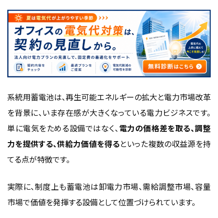
系統用蓄電池が必要とされる理由
再生可能エネルギーの拡大で需給調整力の重要性が高ま
っている
出力制御リスクの増加で蓄電池の必要性が高まっている
電力市場改革で蓄電池が収益化しやすい環境が整ってき
た
系統用蓄電池は、再生可能エネルギーの拡大と電力市場改革
系統安定化に貢献しながら新たな電力ビジネスとして注
を背景に、いま存在感が大きくなっている電力ビジネスです。
目されている
単に電気をためる設備ではなく、
電力の価格差を取る、調整
系統用蓄電池は再エネ拡大と市場制度整備の両方から必
力を提供する、供給力価値を得る
といった複数の収益源を持
要性が高まっている
てる点が特徴です。
系統用蓄電池の主要なビジネスモデル
実際に、制度上も蓄電池は卸電力市場、需給調整市場、容量
卸電力市場で売買差益を狙うアービトラージ
市場で価値を発揮する設備として位置づけられています。
需給調整市場で調整力を提供して収益化する