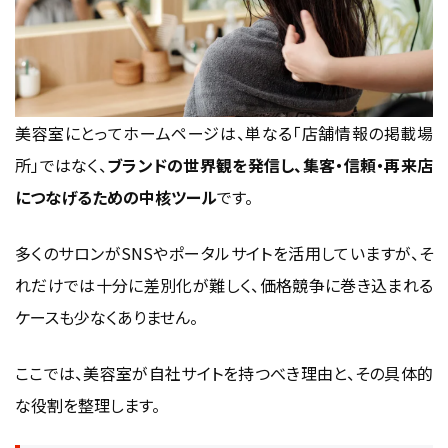
サポート体制・更新代行・運用支援の有無
見積もりの明細・契約条件（修正回数・納品形式）
SEO対策・MEO対応・レスポンス速度確保の実力
まとめ：デザイン力＋集客力＋運用力の3拍子が揃った制
美容室にとってホームページは、単なる「店舗情報の掲載場
作会社を選ぶ
所」ではなく、
ブランドの世界観を発信し、集客・信頼・再来店
成功事例・実例から学ぶ美容室サイトの傾向
につなげるための中核ツール
です。
ブランディング重視の個人サロンサイトの例
多くのサロンがSNSやポータルサイトを活用していますが、そ
チェーン店・複数店舗展開型のサイト設計例
れだけでは十分に差別化が難しく、価格競争に巻き込まれる
予約・集客効果を出しているサイトの共通点
ケースも少なくありません。
写真・デザイン・導線で秀でているサイト比較
まとめ：成功する美容室サイトの鍵は“体験導線”と“世界
ここでは、美容室が自社サイトを持つべき理由と、その具体的
観”の両立
な役割を整理します。
差別化要素としての“体験設計”と付加価値