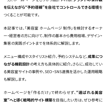
ファーストビュー・導線設計と呼びかけボタン配置
を伝えながら“予約導線”を自社でコントロールできる環境
を
写真・動画活用で“体験感”を訴求する方法
つくることが可能です。
まとめ：世界観と操作性の両立が集客デザイ
本記事では、「美容室 ホームページ 制作」を検討するオーナ
ンの鍵
ー・経営者の方に向けて、制作の基本から費用相場、デザイン・
美容室ホームページ制作の費用相場とコスト
集客の実践ポイントまでを体系的に解説します。
構成
メニュー構成やスタイリスト紹介、予約システムなど、
成果につ
低価格プラン vs オリジナル構成プランの費用差
ながる機能設計
の考え方も具体的に紹介。さらに、成功してい
初期費用・月額維持費・更新保守費の内訳
る美容室サイトの事例や、SEO・SNS連携を活かした運用戦略
テンプレート利用型／カスタム型のコスト比較
も解説します。
制作会社・フリーランス・自社構築の選択肢
まとめ：費用は“コスト”ではなく“投資”として
ホームページを「作るだけ」で終わらせず、
“選ばれる美容
考える
室”へと導く戦略的サイト構築
を目指したい方は、ぜひ参考に