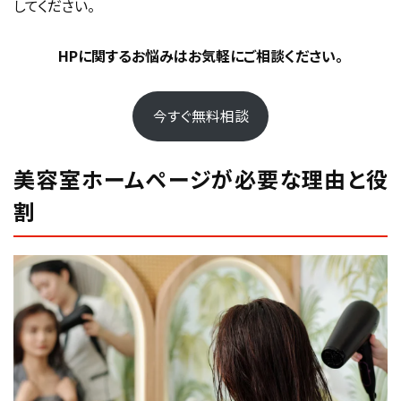
してください。
制作会社を選ぶ際のチェックポイント
美容業界実績・サロン系サイトのポートフォリオ
HPに関するお悩みはお気軽にご相談ください。
サポート体制・更新代行・運用支援の有無
見積もりの明細・契約条件（修正回数・納品形式）
今すぐ無料相談
SEO対策・MEO対応・レスポンス速度確保の実力
まとめ：デザイン＋集客＋運用力のある制作会社を選ぶ
美容室ホームページが必要な理由と役
集客に繋げる運用・SEO戦略
割
地域名＋美容室業態キーワード設計
Googleビジネスプロフィールとの連携と最適化
ブログ・事例紹介でSEO強化
まとめ：SEOとMEOを連携させて“来店率UP”を実現
制作会社を選ぶ際のチェックポイント
美容業界実績・サロン系サイトのポートフォリオ