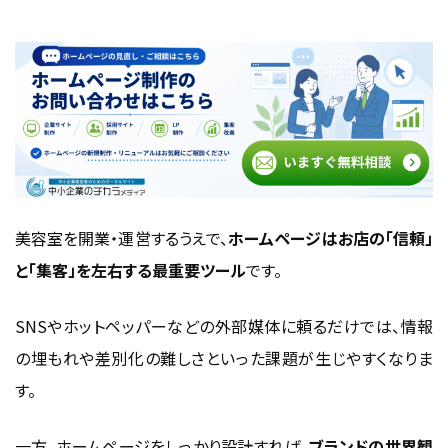
美容室ホームページに必要な主要機能と構成
要素
メニュー・料金表・コース紹介（サービス内容）
スタイリスト紹介・施術実績（ビフォーアフター写真）
アクセス情報・地図・営業時間・駐車場案内
口コミ・レビュー・お客様の声
美容室を開業・運営するうえで、
ホームページはお店の「信頼」
ブログ・お知らせ・キャンペーン情報
と「集客」を左右する最重要ツール
です。
まとめ：必要な機能を整えることで“予約が生
まれるサイト”に
SNSやホットペッパーなどの外部媒体に頼るだけでは、情報
の埋もれや差別化の難しさといった課題が生じやすくなりま
デザイン・UI/UXで重視すべきポイント
す。
店舗の雰囲気・世界観を表現するビジュアル設計
スマホ対応・レスポンシブデザイン必須の理由
一方、ホームページをしっかり設計すれば、
ブランドの世界観