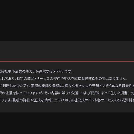
式会社中小企業のチカラが運営するメディアです。
としており、特定の商品・サービスの契約や申込を直接勧誘するものではありません。
が判断したものです。実際の業績や情勢は、様々な要因により予想と大きく異なる可能性
限の注意を払っておりますが、その内容の誤りや欠落、および使用によって生じた損害に
あります。最新の詳細や正式な情報については、当社公式サイトや各サービスの公式資料を