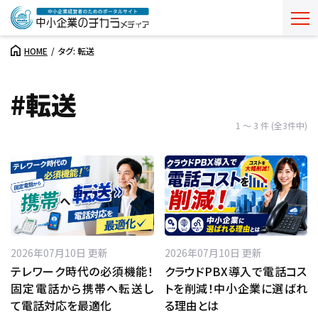
HOME
タグ: 転送
#転送
1 ～ 3 件 (全3件中)
2026年07月10日 更新
2026年07月10日 更新
テレワーク時代の必須機能！
クラウドPBX導入で電話コス
固定電話から携帯へ転送し
トを削減！中小企業に選ばれ
て電話対応を最適化
る理由とは