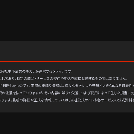
式会社中小企業のチカラが運営するメディアです。
としており、特定の商品・サービスの契約や申込を直接勧誘するものではありません。
が判断したものです。実際の業績や情勢は、様々な要因により予想と大きく異なる可能性
限の注意を払っておりますが、その内容の誤りや欠落、および使用によって生じた損害に
あります。最新の詳細や正式な情報については、当社公式サイトや各サービスの公式資料を