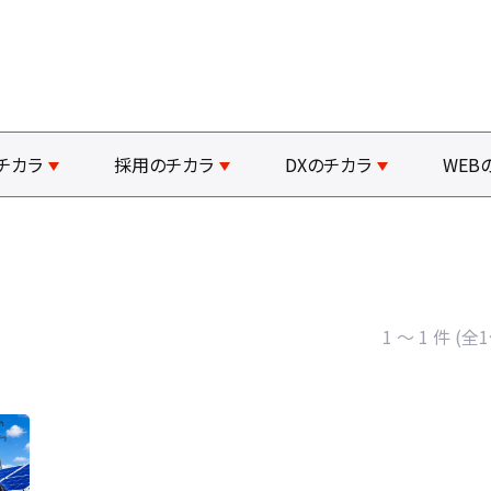
チカラ
採用のチカラ
DXのチカラ
WEB
1 ～ 1 件 (全