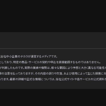
式会社中小企業のチカラが運営するメディアです。
としており、特定の商品・サービスの契約や申込を直接勧誘するものではありません。
が判断したものです。実際の業績や情勢は、様々な要因により予想と大きく異なる可能性
限の注意を払っておりますが、その内容の誤りや欠落、および使用によって生じた損害に
あります。最新の詳細や正式な情報については、当社公式サイトや各サービスの公式資料を