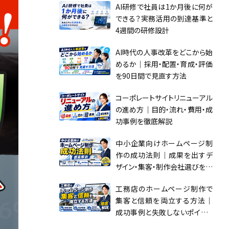
AI研修で社員は1か月後に何が
できる？実務活用の到達基準と
4週間の研修設計
AI時代の人事改革をどこから始
めるか｜採用・配置・育成・評価
を90日間で見直す方法
コーポレートサイトリニューアル
の進め方｜目的・流れ・費用・成
功事例を徹底解説
中小企業向けホームページ制
作の成功法則｜成果を出すデ
ザイン・集客・制作会社選びを徹
底解説
工務店のホームページ制作で
集客と信頼を両立する方法｜
成功事例と失敗しないポイント
を徹底解説