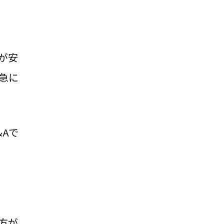
が安
急に
A
で
方が