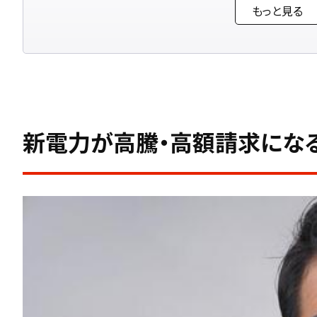
もっと見る
新電力が安い理由と安くならないケース
設備投資や運営コストを抑えられるため料金を下
電力自由化で料金メニューを自由に選べるように
使用状況に合わないプランは高くなる
新電力が高騰・高額請求にな
新電力で高額請求になったときの確認手