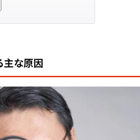
げやすい
なった
る主な原因
順