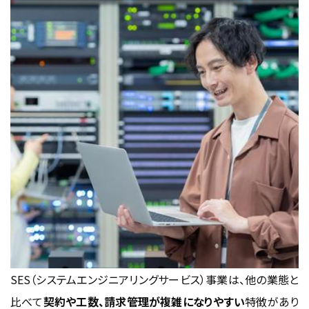
要員稼働率の可視化による収益性向上
まとめ｜SES管理ツールは「業務の効率化」か
ら「利益創出基盤」へ
SES（システムエンジニアリングサービス）事業は、他の業態と
比べて
契約や工数、請求管理が複雑になりやすい
特徴があり