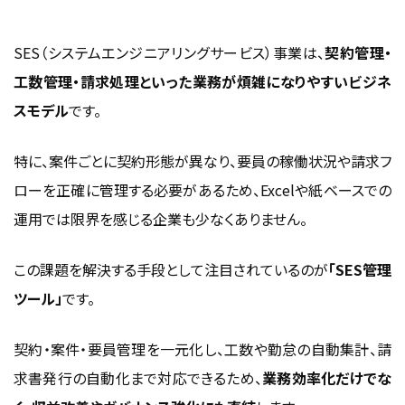
工数・勤怠データの自動集計と請求処理の精度向上
リアルタイムな経営状況把握とリスク管理
SES（システムエンジニアリングサービス）事業は、
契約管理・
代表的なSES管理ツールの機能比較
工数管理・請求処理といった業務が煩雑になりやすいビジネ
案件・契約管理機能（受発注・契約書のデジタル化）
スモデル
です。
工数・勤怠管理機能（入力・承認フロー・自動集計）
特に、案件ごとに契約形態が異なり、要員の稼働状況や請求フ
請求・支払管理機能（請求書作成・入金管理）
ローを正確に管理する必要があるため、Excelや紙ベースでの
SES管理ツール導入の注意点と選び方
運用では限界を感じる企業も少なくありません。
自社の規模や案件数に合うツールを選ぶポイント
既存システム（会計・勤怠ソフト）との連携の可否
この課題を解決する手段として注目されているのが
「SES管理
セキュリティ・法令対応（電子帳簿保存法・インボイス制度）
ツール」
です。
SES管理ツールを導入するときの進め方
契約・案件・要員管理を一元化し、工数や勤怠の自動集計、請
まずは管理したい情報と課題を整理する
求書発行の自動化まで対応できるため、
業務効率化だけでな
運用フローに合う機能を絞って比較する