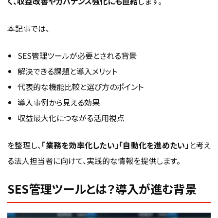
く、収益改善やガバナンス強化にも直結
します。
導入後は入力ルールと定着支援まで整える
SES管理ツールの費用相場と導入の進め方｜
本記事では、
失敗しにくい比較ポイント
SES管理ツールが必要とされる背景
SES管理ツールの費用は機能数と利用人数で変わる
解決できる課題と導入メリット
導入前に整理したい業務フローと比較ポイント
代表的な機能比較と選び方のポイント
小規模なSES企業が導入を進めるときの流れ
導入事例から見える効果
SES管理ツール導入事例と導入効果
収益最大化につながる活用視点
中小SES企業での業務効率化事例
を整理し、
「業務を効率化したい」「自動化を進めたい」
と考え
大手SIerでのコスト削減とガバナンス強化
る法人担当者に向けて、実践的な情報を提供します。
導入後の定着支援・社内教育の重要性
SES管理ツールを“収益最大化ツール”として
SES管理ツールとは？導入が進む背景
活用する視点
未収・請求漏れの防止によるキャッシュフロー改善