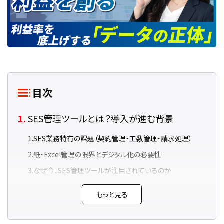
目次
SES管理ツールとは？導入が進む背景
SES業務特有の課題（契約管理・工数管理・請求処理）
紙・Excel管理の限界とデジタル化の必要性
なぜ今、SES管理ツールが注目されているのか
SES管理ツールで解決できる課題とメリット
もっと見る
契約・案件・要員管理の一元化による効率化