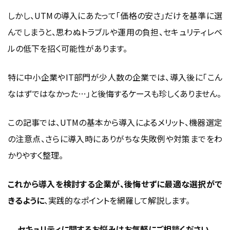
クラウド型とオンプレ型UTMの比較
しかし、
UTM
の導入にあたって「価格の安さ」だけを基準に選
物理機器型（オンプレ型）の特長と注意点
んでしまうと、思わぬトラブルや運用の負担、セキュリティレベ
クラウド型UTMの利便性と運用面の違い
ルの低下を招く可能性があります。
自社に合ったタイプの選定基準とは？
特に中小企業やIT部門が少人数の企業では、導入後に「こん
中小企業・多拠点環境におけるUTM導入の実
なはずではなかった…」と後悔するケースも珍しくありません。
情
この記事では、UTMの基本から導入によるメリット、機器選定
複数拠点の一元管理とコストのバランス
の注意点、さらに導入時にありがちな失敗例や対策までをわ
テレワークやBYODへの対応強化策
かりやすく整理。
導入後の社内教育とルール策定の重要性
セキュリティ担当者のリアルな声から学ぶ導入
これから導入を検討する企業が、後悔せずに最適な選択がで
のコツ
きるように
、実践的なポイントを網羅して解説します。
UTM導入を「急がせすぎた」企業の失敗談
セキュリティに関するお悩みはお気軽にご相談ください。
「中途半端な設定」がもたらしたリスクとは