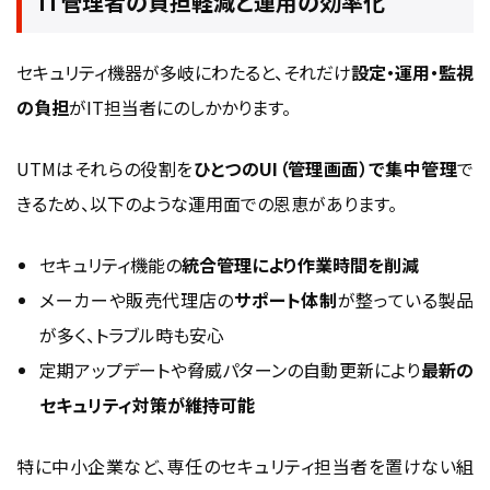
IT管理者の負担軽減と運用の効率化
セキュリティ機器が多岐にわたると、それだけ
設定・運用・監視
の負担
がIT担当者にのしかかります。
UTMはそれらの役割を
ひとつのUI（管理画面）で集中管理
で
きるため、以下のような運用面での恩恵があります。
セキュリティ機能の
統合管理により作業時間を削減
メーカーや販売代理店の
サポート体制
が整っている製品
が多く、トラブル時も安心
定期アップデートや脅威パターンの自動更新により
最新の
セキュリティ対策が維持可能
特に中小企業など、専任のセキュリティ担当者を置けない組