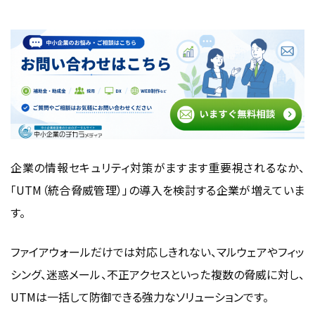
社内ネットワークのセキュリティレベル向上
IT管理者の負担軽減と運用の効率化
UTM導入の流れとチェックポイント
自社環境のセキュリティリスクを洗い出す
スペック・設置場所・利用人数の見極め
ベンダー選定から導入・設定までのプロセス
UTM導入でよくある失敗例と対策
企業の情報セキュリティ対策がますます重要視されるなか、
過剰な機能選定によるコスト増
「
UTM
（統合脅威管理）」の導入を検討する企業が増えていま
運用設定ミスによる誤検知や通信遅延
す。
導入後に発覚する“相性の悪い構成”とは
UTM製品選びの重要ポイント
ファイアウォールだけでは対応しきれない、マルウェアやフィッ
シング、迷惑メール、不正アクセスといった複数の脅威に対し、
通信速度（スループット）と同時接続数の確認
UTM
は一括して防御できる強力なソリューションです。
必要なセキュリティ機能の搭載状況