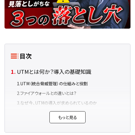
目次
UTMとは何か？導入の基礎知識
UTM（統合脅威管理）の仕組みと役割
ファイアウォールとの違いとは？
なぜ今、UTMの導入が求められているのか
UTM導入のメリット・効果
もっと見る
ウイルス・不正アクセス・迷惑メールを一括対策