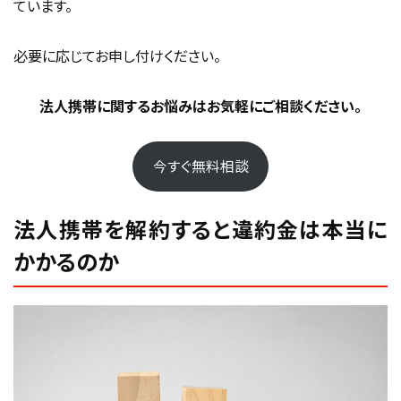
ています。
クリスト
必要に応じてお申し付けください。
契約書・管理画面で確認すべき項目
解約前にやっておくべき社内調整
法人携帯
に関するお悩みはお気軽にご相談ください。
複数回線を一括解約する際の注意点
事前準備と分散運用が違約金ゼロのカギ
今すぐ無料相談
2026年以降の法人携帯契約は違約金リスクを
どう考えるべきか
法人携帯を解約すると違約金は本当に
違約金なしプラン・短期契約プランの最新動向
かかるのか
MNP・キャリア乗り換え時の法人特有の注意点
今後は「違約金」より「運用コスト」で判断すべき理由
違約金よりも「通信費最適化」の時代へ
まとめ｜2026年の法人携帯は「違約金より運
用コスト」が重要な時代に