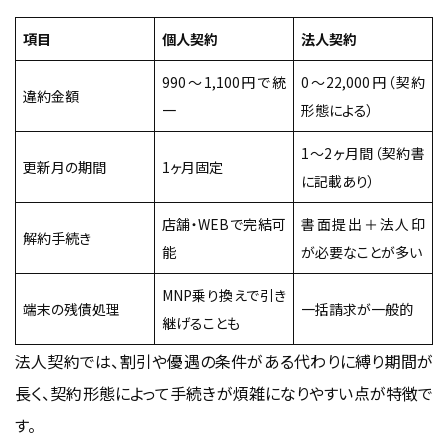
項目
個人契約
法人契約
990〜1,100円で統
0〜22,000円（契約
違約金額
一
形態による）
1〜2ヶ月間（契約書
更新月の期間
1ヶ月固定
に記載あり）
店舗・WEBで完結可
書面提出＋法人印
解約手続き
能
が必要なことが多い
MNP乗り換えで引き
端末の残債処理
一括請求が一般的
継げることも
法人契約では、割引や優遇の条件がある代わりに縛り期間が
長く、契約形態によって手続きが煩雑になりやすい点が特徴で
す。