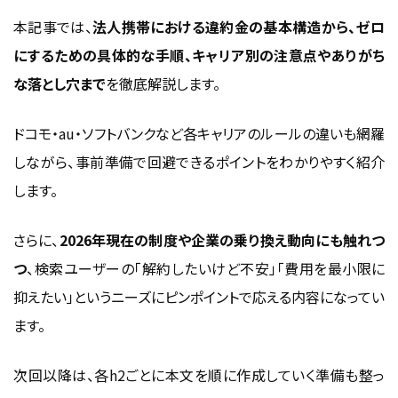
意点
本記事では、
法人携帯における違約金の基本構造から、ゼロ
にするための具体的な手順、キャリア別の注意点やありがち
NTTドコモ法人契約の違約金ルール
な落とし穴まで
を徹底解説します。
au法人携帯の解約条件と注意点
ソフトバンク法人契約の違約金の考え方
ドコモ・au・ソフトバンクなど各キャリアのルールの違いも網羅
キャリアの違いを理解し、適切に対応すればトラブル回避
しながら、事前準備で回避できるポイントをわかりやすく紹介
できる
します。
法人携帯の違約金が発生しやすい失敗パター
ン
さらに、
2026年現在の制度や企業の乗り換え動向にも触れつ
つ
、検索ユーザーの「解約したいけど不安」「費用を最小限に
更新月を1か月逃してしまったケース
抑えたい」というニーズにピンポイントで応える内容になってい
回線は解約したが端末残債が残っているケース
ます。
オプション・割引条件を見落としていたケース
「見逃し」が違約金の最大要因。事前チェックで防止できる
次回以降は、各h2ごとに本文を順に作成していく準備も整っ
違約金を防ぐために解約前に確認すべきチェッ