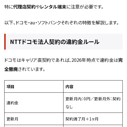
特に
代理店契約
や
レンタル端末
に注意が必要です。
以下、ドコモ・au・ソフトバンクそれぞれの特徴を解説します。
NTTドコモ法人契約の違約金ルール
ドコモはキャリア直契約であれば、2026年時点で違約金は
完
全撤廃
されています。
項目
内容
更新月内：0円／更新月外：契約
違約金
なし
更新月
契約満了月＋1ヶ月