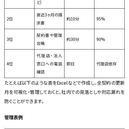
ど）
直近3ヶ月の請
2位
約10分
95%
求書
契約書や管理
3位
約30分
90%
台帳
代理店・法人
4位
窓口への電話
即日
代理店依存
確認
たとえば以下のような表をExcelなどで作成し、全契約の更新
月を可視化・管理しておくと、社内での見落としや対応漏れを
防ぐことができます。
管理表例