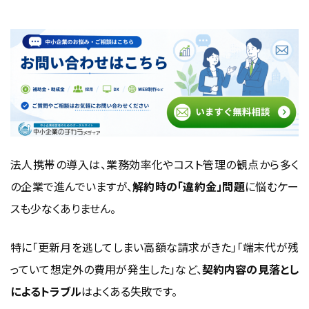
なぜ法人携帯には違約金が設定されているの
か
2年契約・自動更新の仕組み
端末割引・法人向け優遇条件との関係
通信業界の制度変更と違約金ルールの変遷
違約金は「コスト回収の仕組み」でもあり、制度変更にも注
意
法人携帯の導入は、業務効率化やコスト管理の観点から多く
違約金ゼロで法人携帯を解約する方法
の企業で進んでいますが、
解約時の「違約金」問題
に悩むケー
スも少なくありません。
契約満了月（更新月）を正しく確認する方法
違約金なしで解約できる具体的な手順
特に「更新月を逃してしまい高額な請求がきた」「端末代が残
解約時に必ず確認すべきポイント（回線・端末・オプション）
っていて想定外の費用が発生した」など、
契約内容の見落とし
更新月管理と事前準備で違約金ゼロが実現可能に
によるトラブル
はよくある失敗です。
キャリア別｜法人携帯の違約金と解約時の注