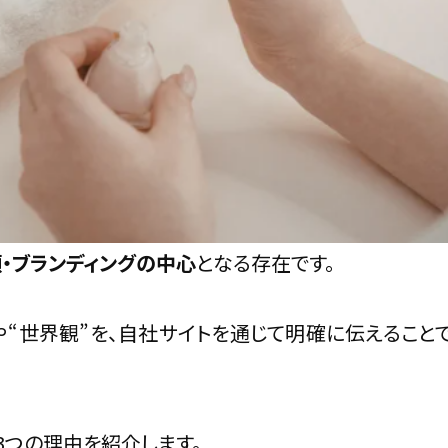
サロンサイト設計のコツ
ザイン
更新術
イトへ
“世界観×導線”が命
頼・ブランディングの中心
となる存在です。
ター拡大
“世界観”を、自社サイトを通じて明確に伝えることで
る
3つの理由を紹介します。