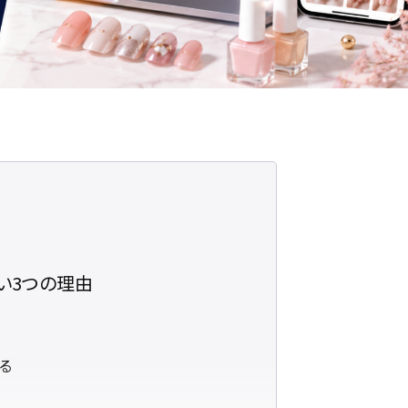
い3つの理由
る