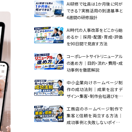
AI研修で社員は1か月後に何が
できる？実務活用の到達基準と
4週間の研修設計
AI時代の人事改革をどこから始
めるか｜採用・配置・育成・評価
を90日間で見直す方法
コーポレートサイトリニューアル
の進め方｜目的・流れ・費用・成
功事例を徹底解説
中小企業向けホームページ制
作の成功法則｜成果を出すデ
ザイン・集客・制作会社選びを徹
底解説
工務店のホームページ制作で
集客と信頼を両立する方法｜
成功事例と失敗しないポイント
を徹底解説