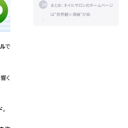
まとめ：ネイルサロンのホームページ
は“世界観×導線”が命
ル
で
に響く
ド
。