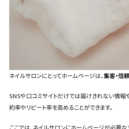
来店前から“世界観”を感じさせるネイル
色彩と質感で「サロン体験」を伝えるビジュアルデ
初回予約につながる“心理導線”の作り方
ネイルデザインギャラリーを“集客資産”に変える
まとめ：世界観を“見せる”ではなく“感じさせる”サ
まとめ：ネイルサロンのホームページは
ネイルサロンにとってホームページは、
集客・信
デザインだけでなく“予約につながる導線”を意識
SNSと組み合わせた“育てるサイト運用”でリピー
SNSや口コミサイトだけでは届けきれない情報や
小さなサロンでも“選ばれるブランド”を構築でき
約率やリピート率を高めることができます。
ここでは、ネイルサロンにホームページが必要な