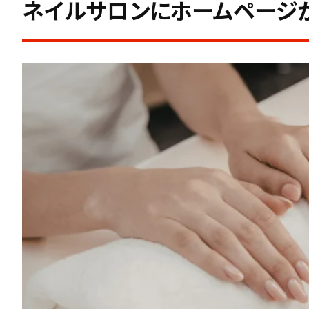
ネイルサロンにホームページ
地域名＋ネイルデザイン系キーワードの設計
Googleビジネスプロフィール最適化の実例
口コミ×ブログで検索評価を高める方法
MEO×Instagram連携による来店導線の最短化
まとめ：地域密着×体験訴求で“検索から来店”を
成功事例から学ぶネイルサロンホームペ
デザインで“高級感・清潔感”を演出しているサロ
予約が埋まるネイルサロンサイトの共通点
集客に成功しているサロンが実践するSEO・MEO
リピート率を高めるコンテンツ設計のポイント
まとめ：成功サロンは“デザイン×導線×運用”の