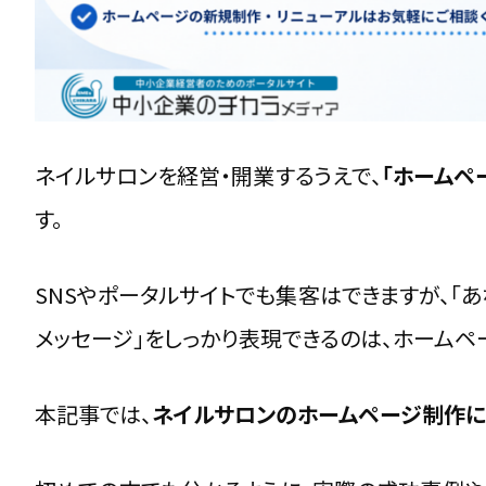
予約システム・LINE連携・カレンダー同期
まとめ：構成は“見せたい順番”ではなく“知りたい
ネイルサロンに合ったデザインとUIの考
写真・動画で“施術体験を感じさせる”演出テクニ
ネイルサロンを経営・開業するうえで、
「ホームペ
スマホ中心の操作性と軽量化デザインのコツ
す。
色・質感・フォントで“お客様の理想像”を引き出す
視線を誘導するボタン配置とCTA設計
SNSやポータルサイトでも集客はできますが、「
まとめ：UI設計は“世界観の延長線上”で考える
メッセージ」をしっかり表現できるのは、ホームペ
ネイルサロンホームページの制作費用と
本記事では、
ネイルサロンのホームページ制作に
テンプレート型・個人サロン向けサイトの相場
ブランディング重視型（オリジナル構成）の費用レ