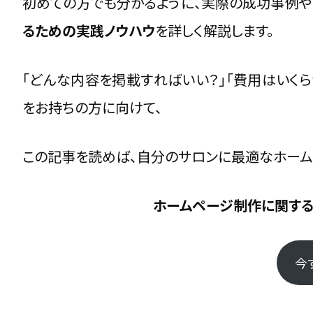
初めての方でも分かるように、実際の成功事例や
写真撮影・予約システム導入の追加費用
るための実践ノウハウ
を詳しく解説します。
制作会社・フリーランス・自作それぞれの選び方
まとめ：目的に応じて“費用より効果”を基準に選
「どんな内容を掲載すればいい？」「費用はいくら
をお持ちの方に向けて、
Instagram連動で“集客を仕組み化”す
投稿から予約導線までを一貫させる設計
この記事を読めば、自分のサロンに最適なホーム
ビフォーアフター×リール動画で世界観を拡張
ハッシュタグと位置情報を活用した地域集客
ホームページ制作に関する
SNSキャンペーンとLP連動でリピーターを増やす
まとめ：SNS×ホームページの融合で“ファンが育
今
小規模サロンでも成功できるSEO・MEO